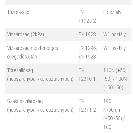
Tűzreakció
EN
E osztály
11925-2
Vízzáróság (2kPa)
EN 1928
W1 osztály
Vízzáróság mesterséges
EN 1296;
W1 osztály
öregedés után
EN 1928
Törésállóság
EN
110N (+50;
(hosszirányban/keresztirányban)
12310-1
-50) / 130N
(+50; -50)
Szakítószilárdság
EN
190
(hosszirányban/keresztirányban)
12311-2
N/50mm
(+50;-50) /
100