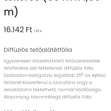
m)
16.142
Ft
+ÁFA
Diffúziós tetőalátétfólia
Egyszeresen átszellőztetett tetőszerkezetek
tetőfedése alá fektetendő diffúziós fólia.
Szabadon belógatva, legalább 25⁰-os lejtésű
tetőknél közvetlenül a szarufára vagy a
deszkázatra fektethető, normál hőállóságú.
Alapanyag: háromrétegű diffúziós fólia.