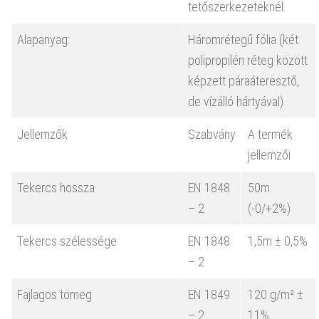
tetőszerkezeteknél.
Alapanyag:
Háromrétegű fólia (két
polipropilén réteg között
képzett páraáteresztő,
de vízálló hártyával)
Jellemzők
Szabvány
A termék
jellemzői
Tekercs hossza
EN 1848
50m
– 2
(-0/+2%)
Tekercs szélessége
EN 1848
1,5m ± 0,5%
– 2
Fajlagos tömeg
EN 1849
120 g/m² ±
– 2
11%