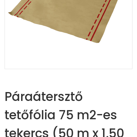
Páraátersztő
tetőfólia 75 m2-es
tekercs (50 m x 1,50