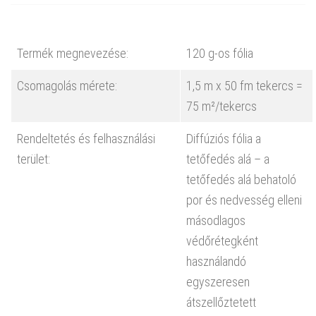
Termék megnevezése:
120 g-os fólia
Csomagolás mérete:
1,5 m x 50 fm tekercs =
75 m²/tekercs
Rendeltetés és felhasználási
Diffúziós fólia a
terület:
tetőfedés alá – a
tetőfedés alá behatoló
por és nedvesség elleni
másodlagos
védőrétegként
használandó
egyszeresen
átszellőztetett