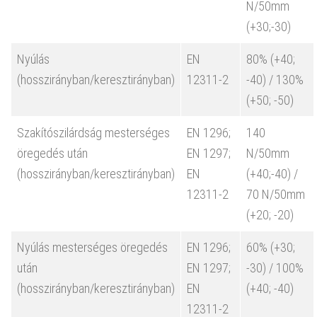
N/50mm
(+30;-30)
Nyúlás
EN
80% (+40;
(hosszirányban/keresztirányban)
12311-2
-40) / 130%
(+50; -50)
Szakítószilárdság mesterséges
EN 1296;
140
öregedés után
EN 1297;
N/50mm
(hosszirányban/keresztirányban)
EN
(+40;-40) /
12311-2
70 N/50mm
(+20; -20)
Nyúlás mesterséges öregedés
EN 1296;
60% (+30;
után
EN 1297;
-30) / 100%
(hosszirányban/keresztirányban)
EN
(+40; -40)
12311-2