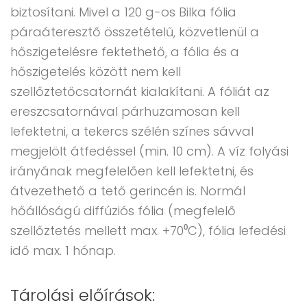
biztosítani. Mivel a 120 g-os Bilka fólia
páraáteresztő összetételű, közvetlenül a
hőszigetelésre fektethető, a fólia és a
hőszigetelés között nem kell
szellőztetőcsatornát kialakítani. A fóliát az
ereszcsatornával párhuzamosan kell
lefektetni, a tekercs szélén színes sávval
megjelölt átfedéssel (min. 10 cm). A víz folyási
irányának megfelelően kell lefektetni, és
átvezethető a tető gerincén is. Normál
hőállóságú diffúziós fólia (megfelelő
szellőztetés mellett max. +70⁰C), fólia lefedési
idő max. 1 hónap.
Tárolási előírások: