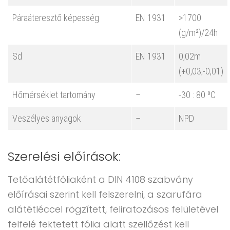
Páraáteresztő képesség
EN 1931
>1700
(g/m²)/24h
Sd
EN 1931
0,02m
(+0,03;-0,01)
Hőmérséklet tartomány
–
-30 : 80 ⁰C
Veszélyes anyagok
–
NPD
Szerelési előírások:
Tetőalátétfóliaként a DIN 4108 szabvány
előírásai szerint kell felszerelni, a szarufára
alátétléccel rögzített, feliratozásos felületével
felfelé fektetett fólia alatt szellőzést kell