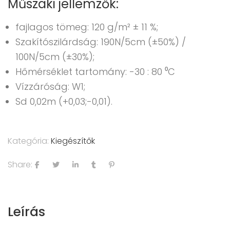
Műszaki jellemzők:
fajlagos tömeg: 120 g/m² ± 11 %;
Szakítószilárdság: 190N/5cm (±50%) /
100N/5cm (±30%);
Hőmérséklet tartomány: -30 : 80 ⁰C
Vízzáróság: W1;
Sd 0,02m (+0,03;-0,01).
Kategória:
Kiegészítők
Share:
Leírás