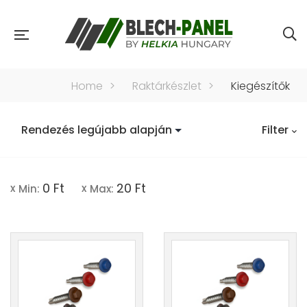
Home
>
Raktárkészlet
>
Kiegészítők
Filter
0
Ft
20
Ft
Min:
Max: